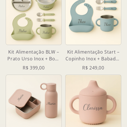
Kit Alimentação BLW –
Kit Alimentação Start –
Prato Urso Inox + Bowl
Copinho Inox + Babador
+ Copo
+ Talheres
R$ 399,00
R$ 249,00