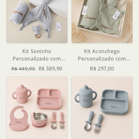
Kit Soninho
Kit Aconchego
Personalizado com
Personalizado com
Manta, Naninha e
Nome — Naninha +
R$ 389,90
R$ 297,00
R$ 449,90
Mordedor
Manta Bordada