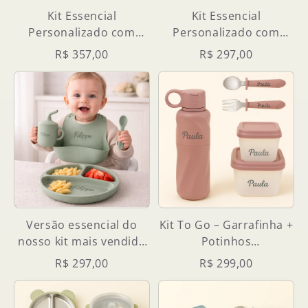
Kit Essencial
Kit Essencial
Personalizado com
Personalizado com
Nome Aço Inox +
Nome Aço Inox +
R$ 357,00
R$ 297,00
Silicone
Silicone
Versão essencial do
Kit To Go – Garrafinha +
nosso kit mais vendido
Potinhos
— perfeita para
Personalizados
R$ 297,00
R$ 299,00
começar 🤍